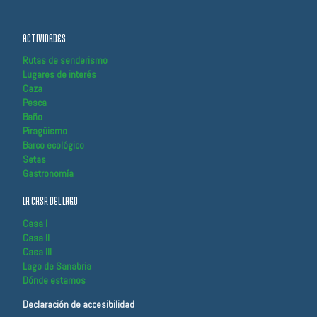
ACTIVIDADES
Rutas de senderismo
Lugares de interés
Caza
Pesca
Baño
Piragüismo
Barco ecológico
Setas
Gastronomía
LA CASA DEL LAGO
Casa I
Casa II
Casa III
Lago de Sanabria
Dónde estamos
Declaración de accesibilidad