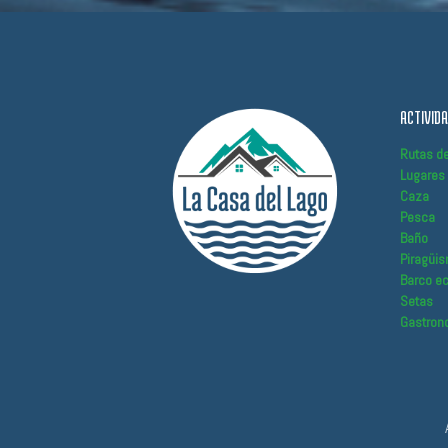
ACTIVID
Rutas d
Lugares 
Caza
Pesca
Baño
Piragüi
Barco ec
Setas
Gastron