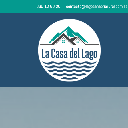
660 12 60 20
|
contacto@lagosanabriarural.com.e