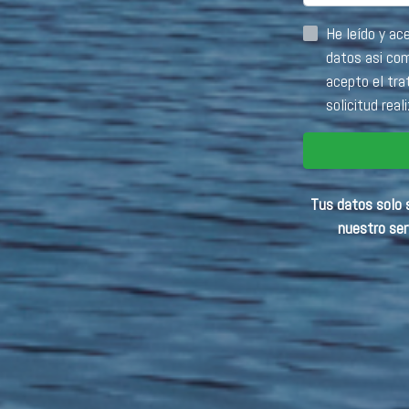
He leído y acepto la información básica sobr
datos asi 
acepto el tra
solicitud real
Tus datos solo s
nuestro ser