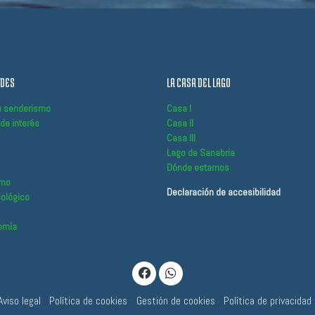
ADES
LA CASA DEL LAGO
e senderismo
Casa I
de interés
Casa II
Casa III
Lago de Sanabria
Dónde estamos
smo
Declaración de accesibilidad
ológico
omía
Aviso legal
Política de cookies
Gestión de cookies
Política de privacidad