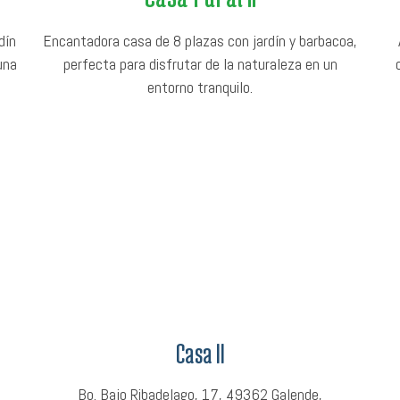
dín
Encantadora casa de 8 plazas con jardín y barbacoa,
una
perfecta para disfrutar de la naturaleza en un
entorno tranquilo.
Casa II
Bo. Bajo Ribadelago, 17, 49362 Galende,