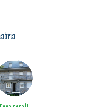
nabria
Casa rural II