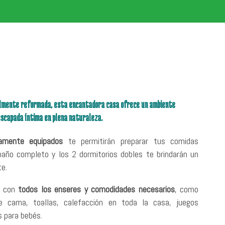
talmente reformada, esta encantadora casa ofrece un ambiente
escapada íntima en plena naturaleza.
tamente equipados
te permitirán preparar tus comidas
baño completo y los 2 dormitorios dobles te brindarán un
te.
a con
todos los enseres y comodidades necesarios
, como
e cama, toallas, calefacción en toda la casa, juegos
s para bebés.