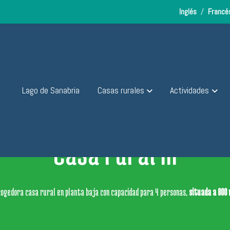
s
Inglés
/
Franc
Lago de Sanabria
Casas rurales
Actividades
Casa rural III
acogedora casa rural en planta baja con capacidad para 4 personas,
situada a 800 